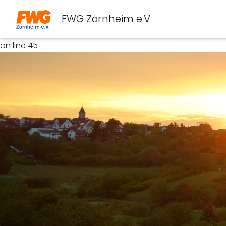
Deprecated: Implicit conversion from float
FWG Zornheim e.V.
1786274694.70759 to int loses precision in
/mnt/web704/a0/55/5638155/htdocs/fwg/include/connec
on line 45